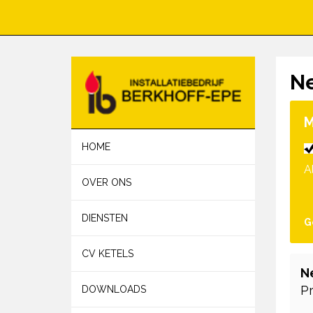
Ne
M
HOME
A
OVER ONS
DIENSTEN
G
CV KETELS
Ne
P
DOWNLOADS