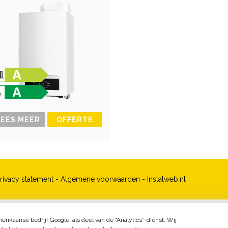
LEES MEER
OFFERTE
rivacy statement
-
Algemene voorwaarden
-
Instalweb.nl
rikaanse bedrijf Google, als deel van de “Analytics”-dienst. Wij