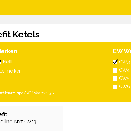
fit Ketels
erken
CW W
Nefit
CW3
CW4
lle merken
CW5
CW6
efilterd op:
CW Waarde: 3
x
fit
roline Nxt CW3